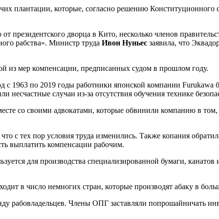
их плантации, которые, согласно решению Конституционного су
 от президентского дворца в Кито, несколько членов правительс
ного рабства». Министр труда
Ивон Нуньес
заявила, что Эквадор
ой из мер компенсации, предписанных судом в прошлом году.
од с 1963 по 2019 годы работники японской компании Furukawa 
ли несчастные случаи из-за отсутствия обучения технике безопа
сте со своими адвокатами, которые обвинили компанию в том, 
 что с тех пор условия труда изменились. Также копания обратил
сть выплатить компенсации рабочим.
ользуется для производства специализированной бумаги, канато
одит в число немногих стран, которые производят абаку в боль
анду рабовладельцев. Члены ОПГ заставляли попрошайничать инва