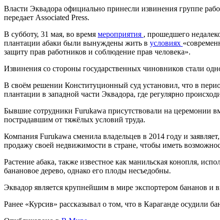
Власти Эквадора официально принесли извинения группе рабоч
передает Associated Press.
В субботу, 31 мая, во время
мероприятия
, прошедшего недалеко
плантации абаки были вынуждены жить в
условиях
«современ
защиту прав работников и соблюдение прав человека».
Извинения со стороны государственных чиновников стали одн
В своём решении Конституционный суд установил, что в пери
плантации в западной части Эквадора, где регулярно происходи
Бывшие сотрудники Furukawa присутствовали на церемонии вме
пострадавшим от тяжёлых условий труда.
Компания Furukawa сменила владельцев в 2014 году и заявляет,
продажу своей недвижимости в стране, чтобы иметь возможно
Растение абака, также известное как манильская конопля, исп
банановое дерево, однако его плоды несъедобны.
Эквадор является крупнейшим в мире экспортером бананов и вх
Ранее «Курсив» рассказывал о том, что в Караганде осудили б