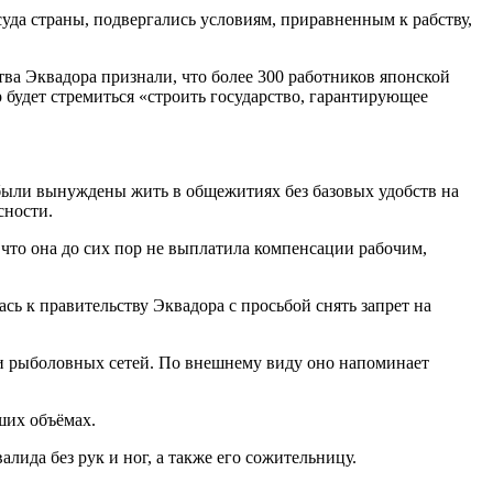
да страны, подвергались условиям, приравненным к рабству,
тва Эквадора признали, что более 300 работников японской
 будет стремиться «строить государство, гарантирующее
были вынуждены жить в общежитиях без базовых удобств на
сности.
что она до сих пор не выплатила компенсации рабочим,
ась к правительству Эквадора с просьбой снять запрет на
в и рыболовных сетей. По внешнему виду оно напоминает
ших объёмах.
лида без рук и ног, а также его сожительницу.