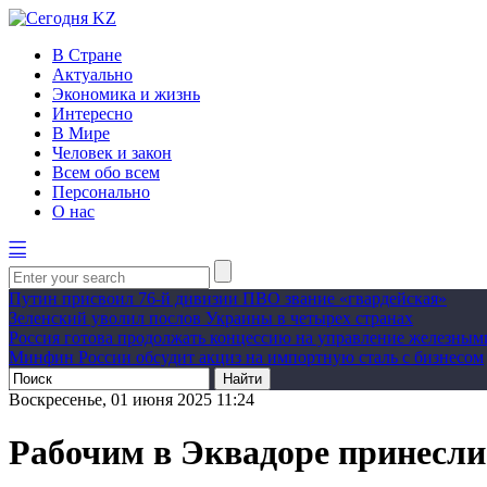
В Стране
Актуально
Экономика и жизнь
Интересно
В Мире
Человек и закон
Всем обо всем
Персонально
О нас
Путин присвоил 76-й дивизии ПВО звание «гвардейская»
Зеленский уволил послов Украины в четырех странах
Россия готова продолжать концессию на управление железны
Минфин России обсудит акциз на импортную сталь с бизнесом
Воскресенье, 01 июня 2025 11:24
Рабочим в Эквадоре принесли