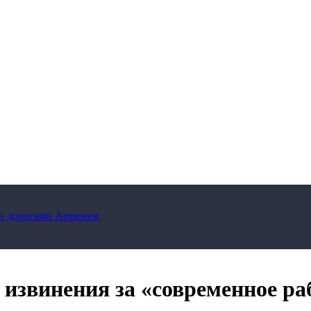
ми дорогами Армении
 извинения за «современное ра