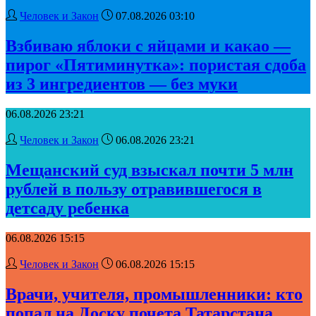
Человек и Закон
07.08.2026 03:10
Взбиваю яблоки с яйцами и какао —
пирог «Пятиминутка»: пористая сдоба
из 3 ингредиентов — без муки
06.08.2026 23:21
Человек и Закон
06.08.2026 23:21
Мещанский суд взыскал почти 5 млн
рублей в пользу отравившегося в
детсаду ребенка
06.08.2026 15:15
Человек и Закон
06.08.2026 15:15
Врачи, учителя, промышленники: кто
попал на Доску почета Татарстана