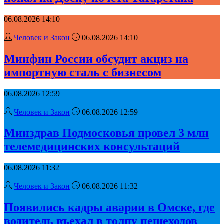
06.08.2026 14:10
Человек и Закон
06.08.2026 14:10
Минфин России обсудит акциз на
импортную сталь с бизнесом
06.08.2026 12:59
Человек и Закон
06.08.2026 12:59
Минздрав Подмосковья провел 3 млн
телемедицинских консультаций
06.08.2026 11:32
Человек и Закон
06.08.2026 11:32
Появились кадры аварии в Омске, где
водитель въехал в толпу пешеходов