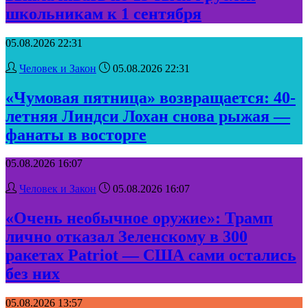
школьникам к 1 сентября
05.08.2026 22:31
Человек и Закон
05.08.2026 22:31
«Чумовая пятница» возвращается: 40-
летняя Линдси Лохан снова рыжая —
фанаты в восторге
05.08.2026 16:07
Человек и Закон
05.08.2026 16:07
«Очень необычное оружие»: Трамп
лично отказал Зеленскому в 300
ракетах Patriot — США сами остались
без них
05.08.2026 13:57