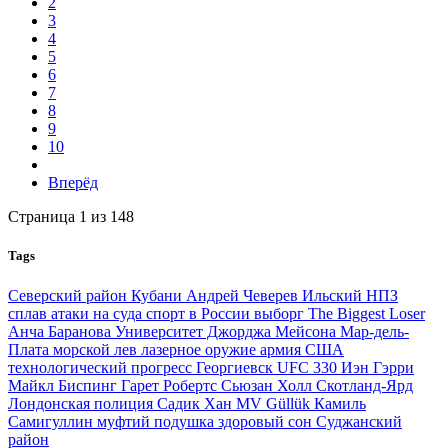
2
3
4
5
6
7
8
9
10
Вперёд
Страница 1 из 148
Tags
Северский район Кубани
Андрей Чеверев
Ильский НПЗ
сплав
атаки на суда
спорт в России
выборг
The Biggest Loser
Анча Баранова
Университет Джорджа Мейсона
Мар-дель-
Плата
морской лев
лазерное оружие
армия США
технологический прогресс
Георгиевск
UFC 330
Иэн Гэрри
Майкл Биспинг
Гарет Робертс
Сьюзан Холл
Скотланд-Ярд
Лондонская полиция
Садик Хан
MV Güllük
Камиль
Самигуллин
муфтий
подушка
здоровый сон
Суджанский
район