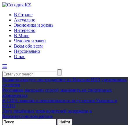
В Стране
Актуально
Экономика и жизнь
Интересно
В Мире
Человек и закон
Всем обо всем
Персонально
О нас
Украина атакует: пострадавшие на Ильском НПЗ увеличились
до шести
Россиянам раскрыли способ экономить на спортивных
абонементах
В США заявили о невозможности вступления Украины в
НАТО
Двух лишённых прав водителей задержали в
Верхнеуслонском районе