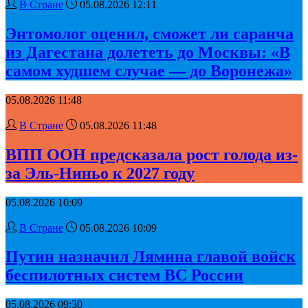
В Стране
05.08.2026 12:11
Энтомолог оценил, сможет ли саранча
из Дагестана долететь до Москвы: «В
самом худшем случае — до Воронежа»
05.08.2026 11:48
В Стране
05.08.2026 11:48
ВПП ООН предсказала рост голода из-
за Эль-Ниньо к 2027 году
05.08.2026 10:09
В Стране
05.08.2026 10:09
Путин назначил Лямина главой войск
беспилотных систем ВС России
05.08.2026 09:30