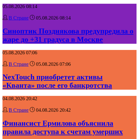
05.08.2026 08:14
В Стране
05.08.2026 08:14
Синоптик Позднякова предупредила о
жаре до +31 градуса в Москве
05.08.2026 07:06
В Стране
05.08.2026 07:06
NexTouch приобретет активы
«Кванта» после его банкротства
04.08.2026 20:42
В Стране
04.08.2026 20:42
Финансист Ермилова объяснила
правила доступа к счетам умерших