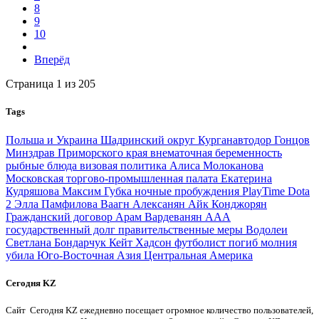
8
9
10
Вперёд
Страница 1 из 205
Tags
Польша и Украина
Шадринский округ
Курганавтодор
Гонцов
Минздрав Приморского края
внематочная беременность
рыбные блюда
визовая политика
Алиса Молоканова
Московская торгово-промышленная палата
Екатерина
Кудряшова
Максим Губка
ночные пробуждения
PlayTime
Dota
2
Элла Памфилова
Ваагн Алексанян
Айк Конджорян
Гражданский договор
Арам Вардеванян
AAA
государственный долг
правительственные меры
Водолеи
Светлана Бондарчук
Кейт Хадсон
футболист погиб
молния
убила
Юго-Восточная Азия
Центральная Америка
Сегодня KZ
Сайт Сегодня KZ ежедневно посещает огромное количество пользователей,