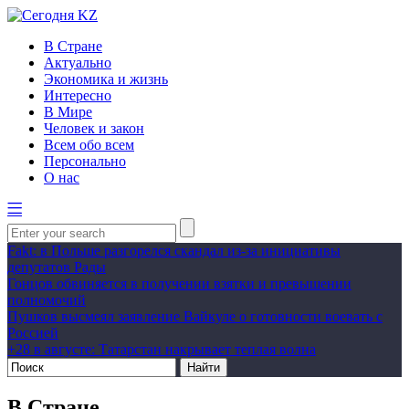
В Стране
Актуально
Экономика и жизнь
Интересно
В Мире
Человек и закон
Всем обо всем
Персонально
О нас
Fakt: в Польше разгорелся скандал из-за инициативы
депутатов Рады
Гонцов обвиняется в получении взятки и превышении
полномочий
Пушков высмеял заявление Вайкуле о готовности воевать с
Россией
+28 в августе: Татарстан накрывает теплая волна
В Стране