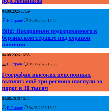
родственников
04.08.2026 17:59
В Стране
04.08.2026 17:59
Bild: Похоронили подозреваемого в
берлинском теракте под охраной
полиции
04.08.2026 16:55
В Стране
04.08.2026 16:55
География высоких пенсионных
выплат: ещё три региона шагнули за
порог в 30 тысяч
04.08.2026 16:22
В Стране
04.08.2026 16:22