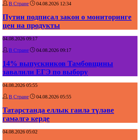
В Стране
04.08.2026 12:34
Путин подписал закон о мониторинге
цен на продукты
04.08.2026 09:17
В Стране
04.08.2026 09:17
14% выпускников Тамбовщины
завалили ЕГЭ по выбору
04.08.2026 05:55
В Стране
04.08.2026 05:55
Татарстанда еллык гаилә түләве
гамәлгә керде
04.08.2026 05:02