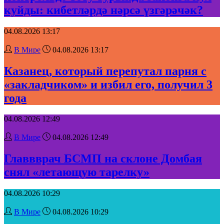
куйды: кибетләрдә нәрсә үзгәрәчәк?
04.08.2026 13:17
В Мире
04.08.2026 13:17
Казанец, который перепутал парня с
«закладчиком» и избил его, получил 3
года
04.08.2026 12:49
В Мире
04.08.2026 12:49
Главвврач БСМП на склоне Домбая
снял «летающую тарелку»
04.08.2026 10:29
В Мире
04.08.2026 10:29