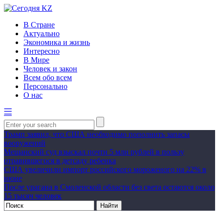
В Стране
Актуально
Экономика и жизнь
Интересно
В Мире
Человек и закон
Всем обо всем
Персонально
О нас
Трамп заявил, что США необходимо пополнить запасы
вооружений
Мещанский суд взыскал почти 5 млн рублей в пользу
отравившегося в детсаду ребенка
США увеличили импорт российского мороженого на 22% в
июне
После урагана в Смоленской области без света остаются около
15 тысяч человек