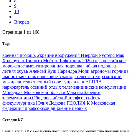
8
9
10
Вперёд
Страница 1 из 168
Tags
военная помощь Украине
вооружения
Изерлон Рустерс
Мак
Холлоуэлл
Торонто Мейпл Лифс
июнь 2026 года
российское
мороженое
амортизированная подошва
гибкая подошва
летняя обувь
Алексей Кущ
Нарендра Моди
агрономы
горчица
импортная сталь
налоговое законодательство
Евразийский
межправительственный совет
управление БПЛА
наркокартель
осенний отдых
телемедицинские консультации
Минздрав Московской области
Максим Забелин
телемедицина
Общероссийский профсоюз
День
физкультурника
Юлия Дедкова
ГЦОЛИФК
Московская
федерация профсоюзов
движение первых
Сегодня KZ
Сайт Сегодня KZ ежедневно посещает огромное количество пользователей,