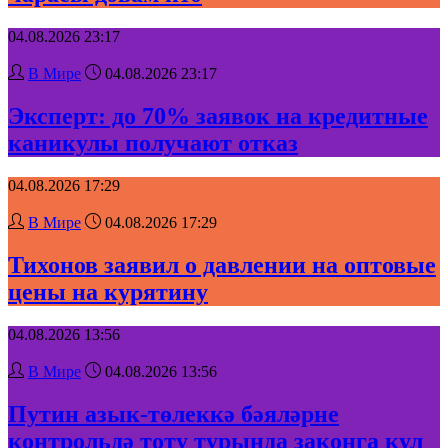
04.08.2026 23:17
В Мире
04.08.2026 23:17
Эксперт: до 70% заявок на кредитные
каникулы получают отказ
04.08.2026 17:29
В Мире
04.08.2026 17:29
Тихонов заявил о давлении на оптовые
цены на курятину
04.08.2026 13:56
В Мире
04.08.2026 13:56
Путин азык-төлеккә бәяләрне
контрольдә тоту турында законга кул