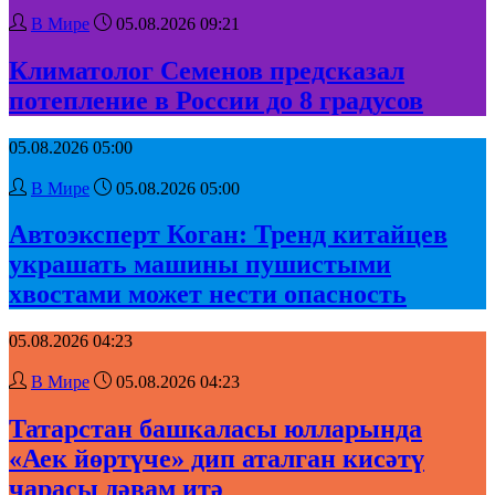
В Мире
05.08.2026 09:21
Климатолог Семенов предсказал
потепление в России до 8 градусов
05.08.2026 05:00
В Мире
05.08.2026 05:00
Автоэксперт Коган: Тренд китайцев
украшать машины пушистыми
хвостами может нести опасность
05.08.2026 04:23
В Мире
05.08.2026 04:23
Татарстан башкаласы юлларында
«Аек йөртүче» дип аталган кисәтү
чарасы дәвам итә