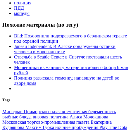
полиция
ПДД
мопеды
Похожие материалы (по тегу)
Bild: Похоронили подозреваемого в берлинском теракте
под охраной полиции
Juneau Independent: В Аляске обнаружены останки
человека в морозильнике
Стрельба в Seattle Center: в Сиэттле пострадали шесть
человек
Мошенники выманили у матери погибшего бойца 6 млн
рублей
Полиция разыскала тюменку, напавшую на детей во
дворе дома
Tags
Минздрав Приморского края
внематочная беременность
рыбные блюда
визовая политика
Алиса Молоканова
Московская торгово-промышленная палата
Екатерина
Кудряшова
Максим Губка
ночные пробуждения
PlayTime
Dota