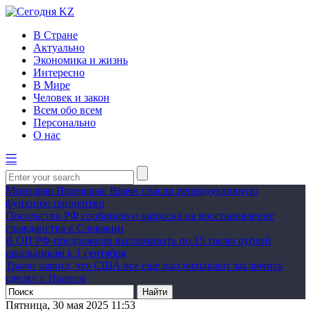
В Стране
Актуально
Экономика и жизнь
Интересно
В Мире
Человек и закон
Всем обо всем
Персонально
О нас
Минздрав Приморья: Врачи спасли репродуктивную
функцию пациентки
Посольство РФ сообщило о запросах на восстановление
гражданства в Словакии
В ОП РФ предложили выплачивать по 15 тысяч рублей
школьникам к 1 сентября
Трамп заявил, что США все еще рассчитывают заключить
сделку с Ираном
Пятница, 30 мая 2025 11:53