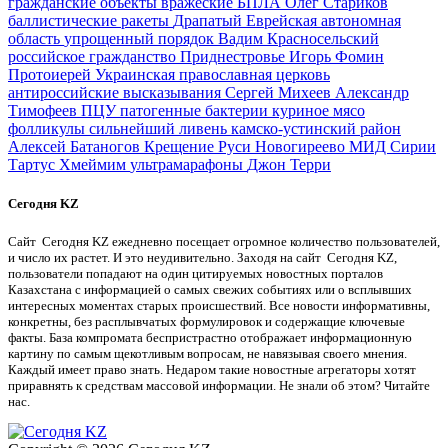
гражданские объекты
вражеские БПЛА
Олег Стариков
баллистические ракеты
Драпатый
Еврейская автономная
область
упрощенный порядок
Вадим Красносельский
российское гражданство
Приднестровье
Игорь Фомин
Протоиерей
Украинская православная церковь
антироссийские высказывания
Сергей Михеев
Александр
Тимофеев
ПЦУ
патогенные бактерии
куриное мясо
фолликулы
сильнейший ливень
камско-устинский район
Алексей Батаногов
Крещение Руси
Новогиреево
МИД Сирии
Тартус
Хмеймим
ультрамарафоны
Джон Терри
Сегодня KZ
Сайт Сегодня KZ ежедневно посещает огромное количество пользователей,
и число их растет. И это неудивительно. Заходя на сайт Сегодня KZ,
пользователи попадают на один цитируемых новостных порталов
Казахстана с информацией о самых свежих событиях или о всплывших
интересных моментах старых происшествий. Все новости информативны,
конкретны, без расплывчатых формулировок и содержащие ключевые
факты. База компромата беспристрастно отображает информационную
картину по самым щекотливым вопросам, не навязывая своего мнения.
Каждый имеет право знать. Недаром такие новостные агрегаторы хотят
приравнять к средствам массовой информации. Не знали об этом? Читайте
нас.