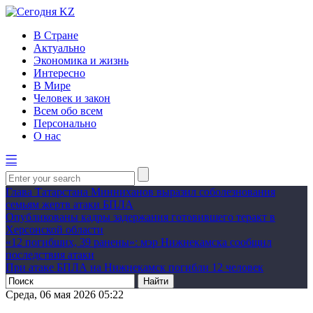
В Стране
Актуально
Экономика и жизнь
Интересно
В Мире
Человек и закон
Всем обо всем
Персонально
О нас
Глава Татарстана Минниханов выразил соболезнования
семьям жертв атаки БПЛА
Опубликованы кадры задержания готовившего теракт в
Херсонской области
«12 погибших, 39 ранены»: мэр Нижнекамска сообщил
последствия атаки
При атаке БПЛА на Нижнекамск погибли 12 человек
Среда, 06 мая 2026 05:22