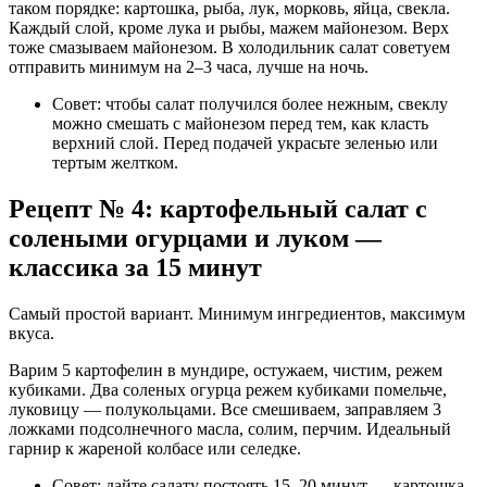
таком порядке: картошка, рыба, лук, морковь, яйца, свекла.
Каждый слой, кроме лука и рыбы, мажем майонезом. Верх
тоже смазываем майонезом. В холодильник салат советуем
отправить минимум на 2–3 часа, лучше на ночь.
Совет: чтобы салат получился более нежным, свеклу
можно смешать с майонезом перед тем, как класть
верхний слой. Перед подачей украсьте зеленью или
тертым желтком.
Рецепт № 4: картофельный салат с
солеными огурцами и луком —
классика за 15 минут
Самый простой вариант. Минимум ингредиентов, максимум
вкуса.
Варим 5 картофелин в мундире, остужаем, чистим, режем
кубиками. Два соленых огурца режем кубиками помельче,
луковицу — полукольцами. Все смешиваем, заправляем 3
ложками подсолнечного масла, солим, перчим. Идеальный
гарнир к жареной колбасе или селедке.
Совет: дайте салату постоять 15–20 минут — картошка