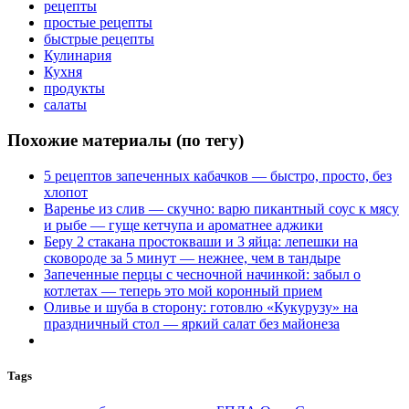
рецепты
простые рецепты
быстрые рецепты
Кулинария
Кухня
продукты
салаты
Похожие материалы (по тегу)
5 рецептов запеченных кабачков — быстро, просто, без
хлопот
Варенье из слив — скучно: варю пикантный соус к мясу
и рыбе — гуще кетчупа и ароматнее аджики
Беру 2 стакана простокваши и 3 яйца: лепешки на
сковороде за 5 минут — нежнее, чем в тандыре
Запеченные перцы с чесночной начинкой: забыл о
котлетах — теперь это мой коронный прием
Оливье и шуба в сторону: готовлю «Кукурузу» на
праздничный стол — яркий салат без майонеза
Tags