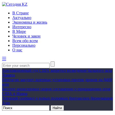
В Стране
Актуально
Экономика и жизнь
Интересно
В Мире
Человек и закон
Всем обо всем
Персонально
О нас
Апелляционный суд США запретил возведение бального зала
Трампа
Пентагон закупит лазерные установки против дронов на $400
млн
Бессент анонсировал скорое соглашение о прекращении огня
США и Ирана
Telegraph сообщил о новых поломках британских бронемашин
Ajax