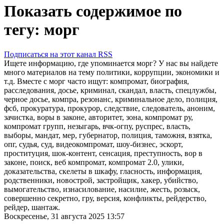
Показать содержимое по
тегу: морг
Подписаться на этот канал RSS
Ищете информацию, где упоминается морг? У нас вы найдете
много материалов на тему политики, коррупции, экономики и
т.д. Вместе с морг часто ищут: компромат, биография,
расследования, досье, криминал, скандал, власть, спецлужбы,
черное досье, компра, резонанс, криминальное дело, полиция,
фсб, прокуратура, прокурор, следствие, следователь, аноним,
зачистка, воры в законе, авторитет, зона, компромат ру,
компромат групп, незыгарь, вчк-огпу, руспрес, власть,
выборы, мандат, мер, губернатор, полиция, таможня, взятка,
опг, судья, суд, видеокомпромат, шоу-бизнес, эскорт,
проституция, шок-контент, сенсация, преступность, вор в
законе, поиск, веб компромат, компромат 2.0, улики,
доказательства, скелеты в шкафу, гласность, информация,
родственники, новострой, застройщик, хакер, убийство,
вымогательство, изнасилование, насилие, жесть, розыск,
совершенно секретно, гру, версия, конфликты, рейдерство,
рейдер, шантаж.
Воскресенье, 31 августа 2025 13:57