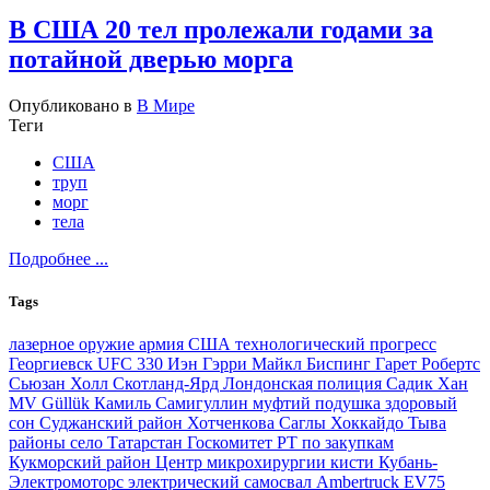
В США 20 тел пролежали годами за
потайной дверью морга
Опубликовано в
В Мире
Теги
США
труп
морг
тела
Подробнее ...
Tags
лазерное оружие
армия США
технологический прогресс
Георгиевск
UFC 330
Иэн Гэрри
Майкл Биспинг
Гарет Робертс
Сьюзан Холл
Скотланд-Ярд
Лондонская полиция
Садик Хан
MV Güllük
Камиль Самигуллин
муфтий
подушка
здоровый
сон
Суджанский район
Хотченкова
Саглы
Хоккайдо
Тыва
районы село Татарстан
Госкомитет РТ по закупкам
Кукморский район
Центр микрохирургии кисти
Кубань-
Электромоторс
электрический самосвал
Ambertruck EV75