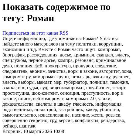
Показать содержимое по
тегу: Роман
Подписаться на этот канал RSS
Ищете информацию, где упоминается Роман? У нас вы
найдете много материалов на тему политики, коррупции,
экономики и т.д. Вместе с Роман часто ищут: компромат,
биография, расследования, досье, криминал, скандал, власть,
спецлужбы, черное досье, компра, резонанс, криминальное
дело, полиция, фсб, прокуратура, прокурор, следствие,
следователь, аноним, зачистка, воры в законе, авторитет, зона,
компромат ру, компромат групп, незыгарь, вчк-огпу, руспрес,
власть, выборы, мандат, мер, губернатор, полиция, таможня,
взятка, опг, судья, суд, видеокомпромат, шоу-бизнес, эскорт,
проституция, шок-контент, сенсация, преступность, вор в
законе, поиск, веб компромат, компромат 2.0, улики,
доказательства, скелеты в шкафу, гласность, информация,
родственники, новострой, застройщик, хакер, убийство,
вымогательство, изнасилование, насилие, жесть, розыск,
совершенно секретно, гру, версия, конфликты, рейдерство,
рейдер, шантаж.
Вторник, 10 марта 2026 10:08