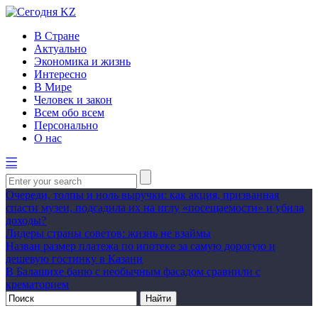
В Стране
Актуально
Экономика и жизнь
Интересно
В Мире
Человек и закон
Всем обо всем
Персонально
О нас
Очереди, толпы и ноль выручки: как акция, призванная
спасти музеи, подсадила их на иглу «посещаемости» и убила
доходы?
Лидеры страны советов: жизнь не взаймы
Назван размер платежа по ипотеке за самую дорогую и
дешевую гостинку в Казани
В Балашихе баню с необычным фасадом сравнили с
крематорием