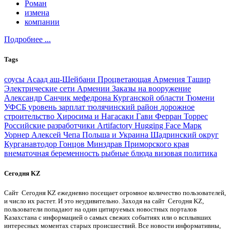
Роман
измена
компании
Подробнее ...
Tags
соусы
Асаад аш-Шейбани
Процветающая Армения
Ташир
Электрические сети Армении
Заказы на вооружение
Александр Санчик
мефедрона
Курганской области
Тюмени
УФСБ
уровень зарплат
тюлячинский район
дорожное
строительство
Хиросима и Нагасаки
Гави
Ферран Торрес
Российские разработчики
Artifactory
Hugging Face
Марк
Уорнер
Алексей Чепа
Польша и Украина
Шадринский округ
Курганавтодор
Гонцов
Минздрав Приморского края
внематочная беременность
рыбные блюда
визовая политика
Сегодня KZ
Сайт Сегодня KZ ежедневно посещает огромное количество пользователей,
и число их растет. И это неудивительно. Заходя на сайт Сегодня KZ,
пользователи попадают на один цитируемых новостных порталов
Казахстана с информацией о самых свежих событиях или о всплывших
интересных моментах старых происшествий. Все новости информативны,