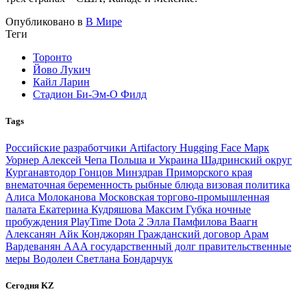
Опубликовано в
В Мире
Теги
Торонто
Йово Лукич
Кайл Ларин
Стадион Би-Эм-О Филд
Tags
Российские разработчики
Artifactory
Hugging Face
Марк
Уорнер
Алексей Чепа
Польша и Украина
Шадринский округ
Курганавтодор
Гонцов
Минздрав Приморского края
внематочная беременность
рыбные блюда
визовая политика
Алиса Молоканова
Московская торгово-промышленная
палата
Екатерина Кудряшова
Максим Губка
ночные
пробуждения
PlayTime
Dota 2
Элла Памфилова
Ваагн
Алексанян
Айк Конджорян
Гражданский договор
Арам
Вардеванян
AAA
государственный долг
правительственные
меры
Водолеи
Светлана Бондарчук
Сегодня KZ