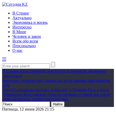
В Стране
Актуально
Экономика и жизнь
Интересно
В Мире
Человек и закон
Всем обо всем
Персонально
О нас
В Самаре из-за ракетной опасности остановили движение
транспорта
Роспатент отметил рост заявок на регистрацию программ на
21%
OpenAI взломали системы Artifactory и Hugging Face в июле
Губернатор Ярославской области сообщил о самой массовой
атаке на регион, сгорел частный дом
Пятница, 12 июня 2026 21:15