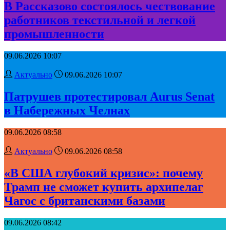
В Рассказово состоялось чествование
работников текстильной и легкой
промышленности
09.06.2026 10:07
Актуально
09.06.2026 10:07
Патрушев протестировал Aurus Senat
в Набережных Челнах
09.06.2026 08:58
Актуально
09.06.2026 08:58
«В США глубокий кризис»: почему
Трамп не сможет купить архипелаг
Чагос с британскими базами
09.06.2026 08:42