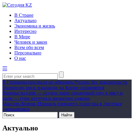
В Стране
Актуально
Экономика и жизнь
Интересно
В Мире
Человек и закон
Всем обо всем
Персонально
О нас
В Германии призвали не обвинять Россию без доказательств
Пилипсон: риск эскалации на Кипре сохраняется
Варенье из слив — скучно: варю пикантный соус к мясу и
рыбе — гуще кетчупа и ароматнее аджики
Максим Леонов: Площадь тлеющего полигона в Энгельсе
уменьшилась
Актуально