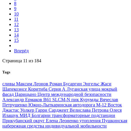
8
9
10
11
12
13
14
15
Вперёд
Страница 11 из 184
Tags
сливы
Максим Леонов
Роман Бусаргин
Энгельс
Жаси
Шапекоэнсе
Коритиба
Серия А
Луганская улица
мокрый
фасад
Царицыно
Центр международной безопасности
Александр Ермаков
B61
SLCM-N
пик Курумды
Вячеслав
Петрушенко
Южно-Лыткаринская автодорога
М-12 Восток
Джастас Уолкер
Гарри Сарджент
Велислава Петрова
Олеся
Илащук
МИД Болгарии
трансформаторные подстанции
Прикубанский округ
Елена Леоненко
утопления
Пушкинская
набережная
средства индивидуальной мобильности