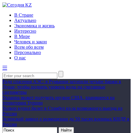
В Стране
Актуально
Экономика и жизнь
Интересно
В Мире
Человек и закон
Всем обо всем
Персонально
О нас
Ради спасения АЭС: в Румынии затопили четыре баржи в
Дунае, чтобы поднять уровень воды на считанные
сантиметры
Украина может получить оружие США, хранящееся на
территории Турции
Уолкер купил билет в Стамбул из-за возможного выезда из
России
Зеленский заявил о размещении до 50 тысяч военных КНДР в
России